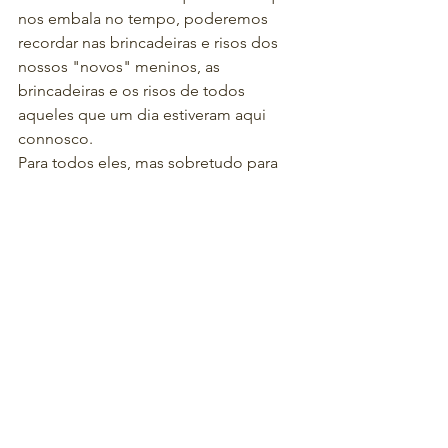
nos embala no tempo, poderemos 
recordar nas brincadeiras e risos dos 
nossos "novos" meninos, as 
brincadeiras e os risos de todos 
aqueles que um dia estiveram aqui 
connosco.
Para todos eles, mas sobretudo para 
aqueles que nos próximos dias 
começarão uma nova etapa numa nova 
escola, lembrem-se que estarão 
sempre no nosso coração. Serão 
sempre parte d'O Pomar!
A Equipa d'O Pomar